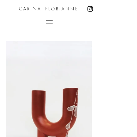
C A R i N A F L O R i A N N E